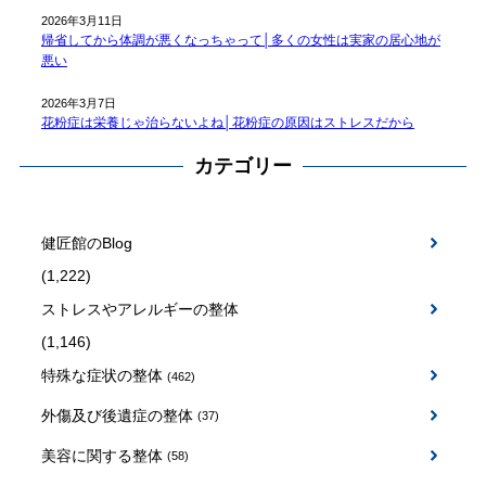
2026年3月11日
帰省してから体調が悪くなっちゃって│多くの女性は実家の居心地が
悪い
2026年3月7日
花粉症は栄養じゃ治らないよね│花粉症の原因はストレスだから
カテゴリー
健匠館のBlog
(1,222)
ストレスやアレルギーの整体
(1,146)
特殊な症状の整体
(462)
外傷及び後遺症の整体
(37)
美容に関する整体
(58)