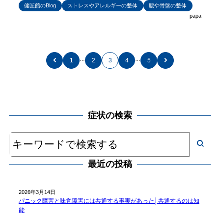
健匠館のBlog
ストレスやアレルギーの整体
腰や骨盤の整体
papa
…
…
1
2
3
4
5
症状の検索
最近の投稿
2026年3月14日
パニック障害と味覚障害には共通する事実があった│共通するのは知
能