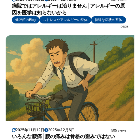
病院ではアレルギーは治りません│アレルギーの原
因を医学は知らないから
健匠館のBlog
ストレスやアレルギーの整体
特殊な症状の整体
papa
2025年11月12日
2025年12月6日
505 views
いろんな腰痛│腰の痛みは骨格の歪みではない