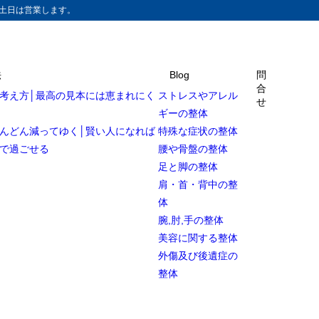
土日は営業します。
法
Blog
問
合
考え方│最高の見本には恵まれにく
ストレスやアレル
せ
ギーの整体
んどん減ってゆく│賢い人になれば
特殊な症状の整体
で過ごせる
腰や骨盤の整体
足と脚の整体
肩・首・背中の整
体
腕,肘,手の整体
美容に関する整体
外傷及び後遺症の
整体