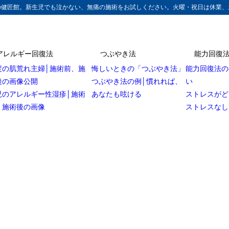
の健匠館。新生児でも泣かない、無痛の施術をお試しください。火曜・祝日は休業、
アレルギー回復法
つぶやき法
能力回復
度の肌荒れ主婦│施術前、施
悔しいときの「つぶやき法」
能力回復法の
後の画像公開
つぶやき法の例│慣れれば、
い
児のアレルギー性湿疹│施術
あなたも呟ける
ストレスがど
、施術後の画像
ストレスなし