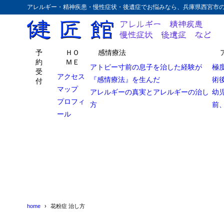
アレルギー・精神疾患・慢性症状・後遺症でお悩みなら、兵庫県西宮市
予
ＨＯ
感情療法
約
ＭＥ
アトピー寸前の息子を治した経験が
極
受
アクセス
『感情療法』を生んだ
術
付
マップ
アレルギーの真実とアレルギーの治し
幼
プロフィ
方
前
ール
home
花粉症 治し方