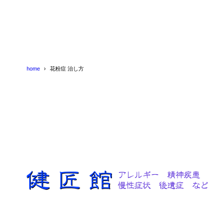
home
花粉症 治し方