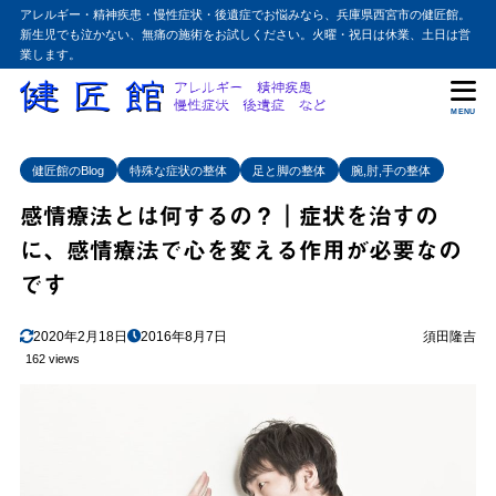
アレルギー・精神疾患・慢性症状・後遺症でお悩みなら、兵庫県西宮市の健匠館。
新生児でも泣かない、無痛の施術をお試しください。火曜・祝日は休業、土日は営
業します。
MENU
健匠館のBlog
特殊な症状の整体
足と脚の整体
腕,肘,手の整体
感情療法とは何するの？｜症状を治すの
に、感情療法で心を変える作用が必要なの
です
2020年2月18日
2016年8月7日
須田隆吉
162 views