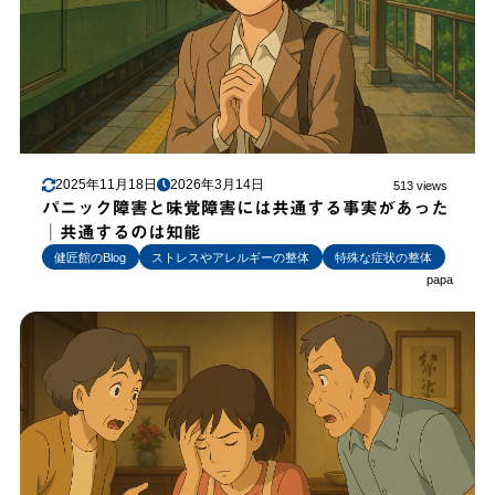
2025年11月18日
2026年3月14日
513 views
パニック障害と味覚障害には共通する事実があった
│共通するのは知能
健匠館のBlog
ストレスやアレルギーの整体
特殊な症状の整体
papa