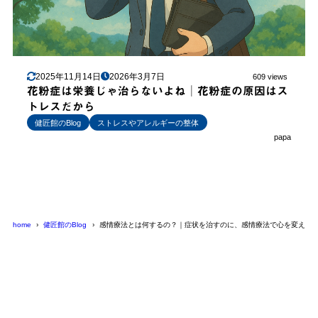
2025年11月14日
2026年3月7日
609 views
花粉症は栄養じゃ治らないよね│花粉症の原因はス
トレスだから
健匠館のBlog
ストレスやアレルギーの整体
papa
home
健匠館のBlog
感情療法とは何するの？｜症状を治すのに、感情療法で心を変える