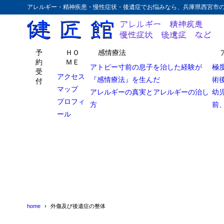
アレルギー・精神疾患・慢性症状・後遺症でお悩みなら、兵庫県西宮市
予
ＨＯ
感情療法
約
ＭＥ
アトピー寸前の息子を治した経験が
極
受
アクセス
『感情療法』を生んだ
術
付
マップ
アレルギーの真実とアレルギーの治し
幼
プロフィ
方
前
ール
home
外傷及び後遺症の整体