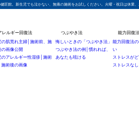
の健匠館。新生児でも泣かない、無痛の施術をお試しください。火曜・祝日は休業、
アレルギー回復法
つぶやき法
能力回復
度の肌荒れ主婦│施術前、施
悔しいときの「つぶやき法」
能力回復法の
後の画像公開
つぶやき法の例│慣れれば、
い
児のアレルギー性湿疹│施術
あなたも呟ける
ストレスがど
、施術後の画像
ストレスなし