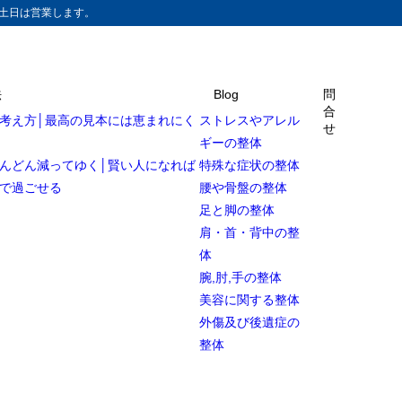
土日は営業します。
法
Blog
問
合
考え方│最高の見本には恵まれにく
ストレスやアレル
せ
ギーの整体
んどん減ってゆく│賢い人になれば
特殊な症状の整体
で過ごせる
腰や骨盤の整体
足と脚の整体
肩・首・背中の整
体
腕,肘,手の整体
美容に関する整体
外傷及び後遺症の
整体