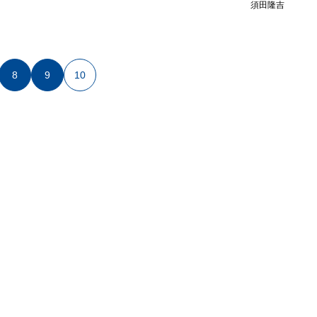
須田隆吉
8
9
10