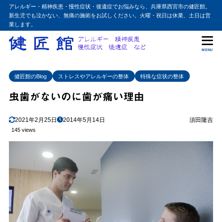
アレルギー・精神疾患・慢性症状・後遺症でお悩みなら、兵庫県西宮市の健匠館。
新生児でも泣かない、無痛の施術をお試しください。火曜・祝日は休業、土日は営
業します。
MENU
健匠館のBlog
ストレスやアレルギーの整体
特殊な症状の整体
虫歯がないのに歯が痛い理由
2021年2月25日
2014年5月14日
須田隆吉
145 views