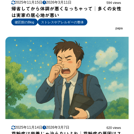
2025年11月15日
2026年3月11日
594 views
帰省してから体調が悪くなっちゃって│多くの女性
は実家の居心地が悪い
健匠館のBlog
ストレスやアレルギーの整体
papa
2025年11月14日
2026年3月7日
620 views
花粉症は栄養じゃ治らないよね│花粉症の原因はス