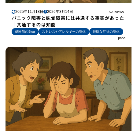
2025年11月18日
2026年3月14日
520 views
パニック障害と味覚障害には共通する事実があった
│共通するのは知能
健匠館のBlog
ストレスやアレルギーの整体
特殊な症状の整体
papa