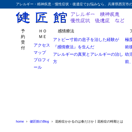
アレルギー・精神疾患・慢性症状・後遺症でお悩みなら、兵庫県西宮市
予
ＨＯ
感情療法
約
ＭＥ
アトピー寸前の息子を治した経験が
極
受
アクセス
『感情療法』を生んだ
術
付
マップ
アレルギーの真実とアレルギーの治し
幼
プロフィ
方
前
ール
home
健匠館のBlog
花粉症かかるのは春だけか丨花粉症の時期とは