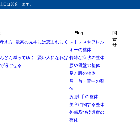
土日は営業します。
法
Blog
問
合
考え方│最高の見本には恵まれにく
ストレスやアレル
せ
ギーの整体
んどん減ってゆく│賢い人になれば
特殊な症状の整体
で過ごせる
腰や骨盤の整体
足と脚の整体
肩・首・背中の整
体
腕,肘,手の整体
美容に関する整体
外傷及び後遺症の
整体