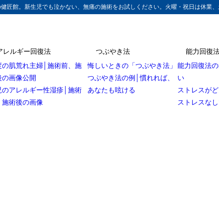
の健匠館。新生児でも泣かない、無痛の施術をお試しください。火曜・祝日は休業、
アレルギー回復法
つぶやき法
能力回復
度の肌荒れ主婦│施術前、施
悔しいときの「つぶやき法」
能力回復法の
後の画像公開
つぶやき法の例│慣れれば、
い
児のアレルギー性湿疹│施術
あなたも呟ける
ストレスがど
、施術後の画像
ストレスなし