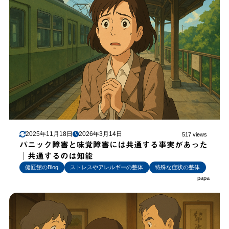
2025年11月18日
2026年3月14日
517 views
パニック障害と味覚障害には共通する事実があった
│共通するのは知能
健匠館のBlog
ストレスやアレルギーの整体
特殊な症状の整体
papa