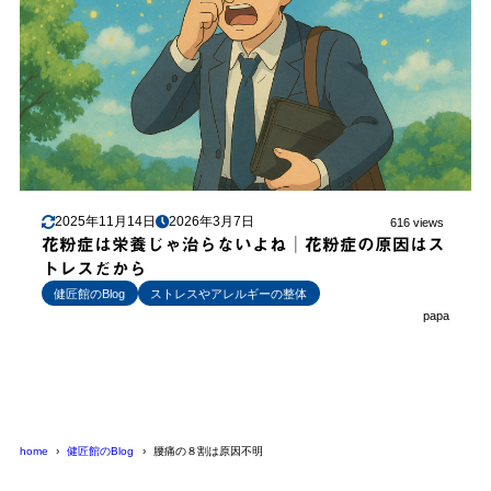
2025年11月14日
2026年3月7日
616 views
花粉症は栄養じゃ治らないよね│花粉症の原因はス
トレスだから
健匠館のBlog
ストレスやアレルギーの整体
papa
home
健匠館のBlog
腰痛の８割は原因不明