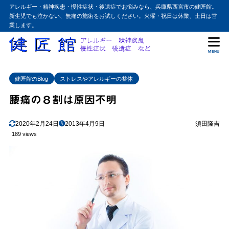
アレルギー・精神疾患・慢性症状・後遺症でお悩みなら、兵庫県西宮市の健匠館。
新生児でも泣かない、無痛の施術をお試しください。火曜・祝日は休業、土日は営
業します。
MENU
健匠館のBlog
ストレスやアレルギーの整体
腰痛の８割は原因不明
2020年2月24日
2013年4月9日
須田隆吉
189 views