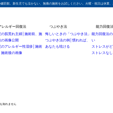
の健匠館。新生児でも泣かない、無痛の施術をお試しください。火曜・祝日は休業、
アレルギー回復法
つぶやき法
能力回復
度の肌荒れ主婦│施術前、施
悔しいときの「つぶやき法」
能力回復法の
後の画像公開
つぶやき法の例│慣れれば、
い
児のアレルギー性湿疹│施術
あなたも呟ける
ストレスがど
、施術後の画像
ストレスなし
も知れません