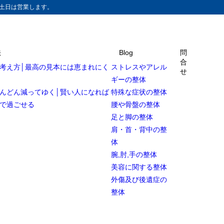
土日は営業します。
法
Blog
問
合
考え方│最高の見本には恵まれにく
ストレスやアレル
せ
ギーの整体
んどん減ってゆく│賢い人になれば
特殊な症状の整体
で過ごせる
腰や骨盤の整体
足と脚の整体
肩・首・背中の整
体
腕,肘,手の整体
美容に関する整体
外傷及び後遺症の
整体