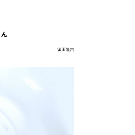
せん
須田隆吉