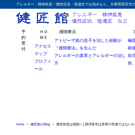
アレルギー・精神疾患・慢性症状・後遺症でお悩みなら、兵庫県西宮市
予
ＨＯ
感情療法
約
ＭＥ
アトピー寸前の息子を治した経験が
極
受
アクセス
『感情療法』を生んだ
術
付
マップ
アレルギーの真実とアレルギーの治し
幼
プロフィ
方
前
ール
home
健匠館のBlog
慢性疾患は病院へ│西洋医学は世界の常識ではないか