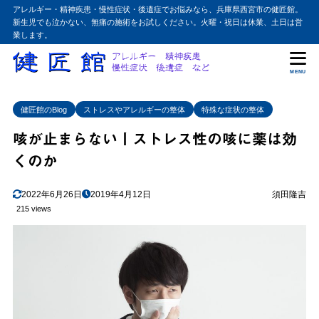
アレルギー・精神疾患・慢性症状・後遺症でお悩みなら、兵庫県西宮市の健匠館。
新生児でも泣かない、無痛の施術をお試しください。火曜・祝日は休業、土日は営
業します。
MENU
健匠館のBlog
ストレスやアレルギーの整体
特殊な症状の整体
咳が止まらない丨ストレス性の咳に薬は効
くのか
2022年6月26日
2019年4月12日
須田隆吉
215 views