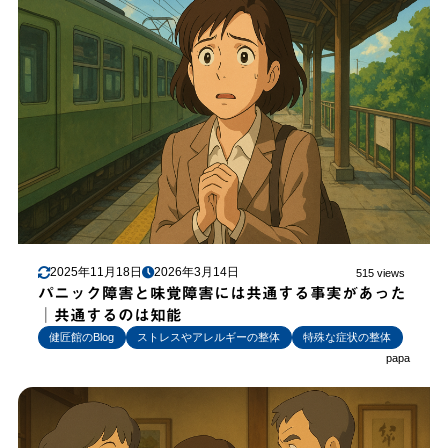
2025年11月18日
2026年3月14日
515 views
パニック障害と味覚障害には共通する事実があった
│共通するのは知能
健匠館のBlog
ストレスやアレルギーの整体
特殊な症状の整体
papa