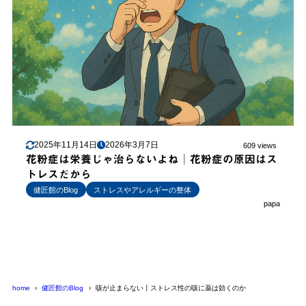
2025年11月14日
2026年3月7日
609 views
花粉症は栄養じゃ治らないよね│花粉症の原因はス
トレスだから
健匠館のBlog
ストレスやアレルギーの整体
papa
home
健匠館のBlog
咳が止まらない丨ストレス性の咳に薬は効くのか