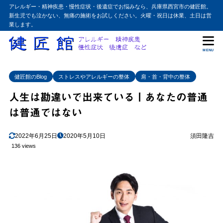
アレルギー・精神疾患・慢性症状・後遺症でお悩みなら、兵庫県西宮市の健匠館。
新生児でも泣かない、無痛の施術をお試しください。火曜・祝日は休業、土日は営
業します。
MENU
健匠館のBlog
ストレスやアレルギーの整体
肩・首・背中の整体
人生は勘違いで出来ている丨あなたの普通
は普通ではない
2022年6月25日
2020年5月10日
須田隆吉
136 views