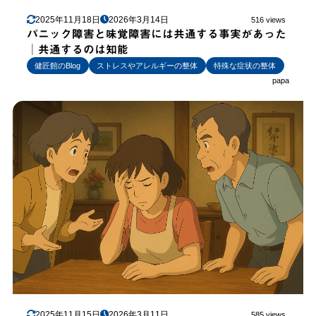
2025年11月18日
2026年3月14日
516 views
パニック障害と味覚障害には共通する事実があった
│共通するのは知能
健匠館のBlog
ストレスやアレルギーの整体
特殊な症状の整体
papa
2025年11月15日
2026年3月11日
585 views