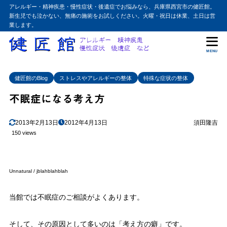
アレルギー・精神疾患・慢性症状・後遺症でお悩みなら、兵庫県西宮市の健匠館。
新生児でも泣かない、無痛の施術をお試しください。火曜・祝日は休業、土日は営
業します。
MENU
健匠館のBlog
ストレスやアレルギーの整体
特殊な症状の整体
不眠症になる考え方
2013年2月13日
2012年4月13日
須田隆吉
150 views
Unnatural / jblahblahblah
当館では不眠症のご相談がよくあります。
そして、その原因として多いのは「考え方の癖」です。