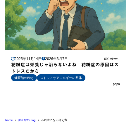
2025年11月14日
2026年3月7日
609 views
花粉症は栄養じゃ治らないよね│花粉症の原因はス
トレスだから
健匠館のBlog
ストレスやアレルギーの整体
papa
home
健匠館のBlog
不眠症になる考え方