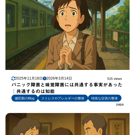
2025年11月18日
2026年3月14日
515 views
パニック障害と味覚障害には共通する事実があった
│共通するのは知能
健匠館のBlog
ストレスやアレルギーの整体
特殊な症状の整体
papa