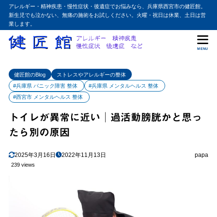
アレルギー・精神疾患・慢性症状・後遺症でお悩みなら、兵庫県西宮市の健匠館。
新生児でも泣かない、無痛の施術をお試しください。火曜・祝日は休業、土日は営
業します。
MENU
健匠館のBlog
ストレスやアレルギーの整体
#兵庫県 パニック障害 整体
#兵庫県 メンタルヘルス 整体
#西宮市 メンタルヘルス 整体
トイレが異常に近い│過活動膀胱かと思っ
たら別の原因
2025年3月16日
2022年11月13日
papa
239 views