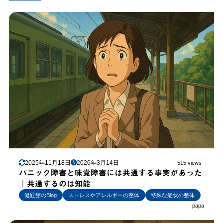
2025年11月18日
2026年3月14日
515 views
パニック障害と味覚障害には共通する事実があった
│共通するのは知能
健匠館のBlog
ストレスやアレルギーの整体
特殊な症状の整体
papa