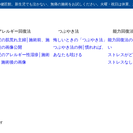
の健匠館。新生児でも泣かない、無痛の施術をお試しください。火曜・祝日は休業、
アレルギー回復法
つぶやき法
能力回復
度の肌荒れ主婦│施術前、施
悔しいときの「つぶやき法」
能力回復法の
後の画像公開
つぶやき法の例│慣れれば、
い
児のアレルギー性湿疹│施術
あなたも呟ける
ストレスがど
、施術後の画像
ストレスなし
す