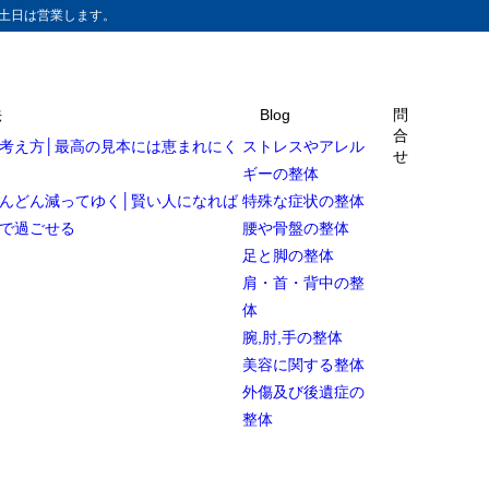
土日は営業します。
法
Blog
問
合
考え方│最高の見本には恵まれにく
ストレスやアレル
せ
ギーの整体
んどん減ってゆく│賢い人になれば
特殊な症状の整体
で過ごせる
腰や骨盤の整体
足と脚の整体
肩・首・背中の整
体
腕,肘,手の整体
美容に関する整体
外傷及び後遺症の
整体