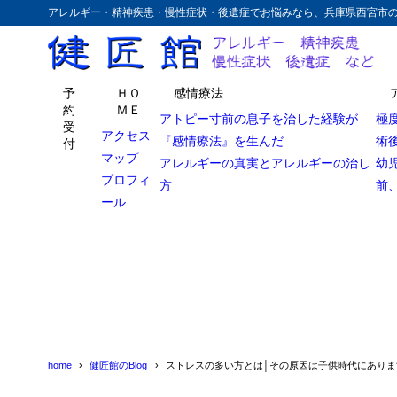
アレルギー・精神疾患・慢性症状・後遺症でお悩みなら、兵庫県西宮市
予
ＨＯ
感情療法
約
ＭＥ
アトピー寸前の息子を治した経験が
極
受
アクセス
『感情療法』を生んだ
術
付
マップ
アレルギーの真実とアレルギーの治し
幼
プロフィ
方
前
ール
home
健匠館のBlog
ストレスの多い方とは│その原因は子供時代にありま