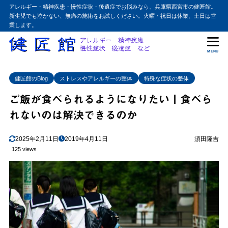
アレルギー・精神疾患・慢性症状・後遺症でお悩みなら、兵庫県西宮市の健匠館。
新生児でも泣かない、無痛の施術をお試しください。火曜・祝日は休業、土日は営
業します。
MENU
健匠館のBlog
ストレスやアレルギーの整体
特殊な症状の整体
ご飯が食べられるようになりたい丨食べら
れないのは解決できるのか
2025年2月11日
2019年4月11日
須田隆吉
125 views