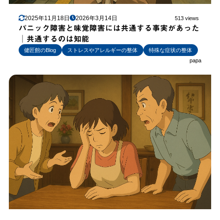
2025年11月18日
2026年3月14日
513 views
パニック障害と味覚障害には共通する事実があった
│共通するのは知能
健匠館のBlog
ストレスやアレルギーの整体
特殊な症状の整体
papa