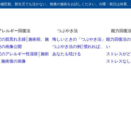
の健匠館。新生児でも泣かない、無痛の施術をお試しください。火曜・祝日は休業、
アレルギー回復法
つぶやき法
能力回復
度の肌荒れ主婦│施術前、施
悔しいときの「つぶやき法」
能力回復法の
後の画像公開
つぶやき法の例│慣れれば、
い
児のアレルギー性湿疹│施術
あなたも呟ける
ストレスがど
、施術後の画像
ストレスなし