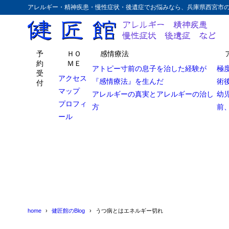
アレルギー・精神疾患・慢性症状・後遺症でお悩みなら、兵庫県西宮市
予
ＨＯ
感情療法
約
ＭＥ
アトピー寸前の息子を治した経験が
極
受
アクセス
『感情療法』を生んだ
術
付
マップ
アレルギーの真実とアレルギーの治し
幼
プロフィ
方
前
ール
home
健匠館のBlog
うつ病とはエネルギー切れ