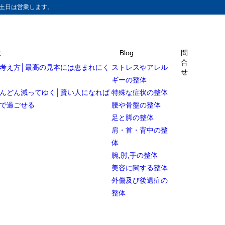
土日は営業します。
法
Blog
問
合
考え方│最高の見本には恵まれにく
ストレスやアレル
せ
ギーの整体
んどん減ってゆく│賢い人になれば
特殊な症状の整体
で過ごせる
腰や骨盤の整体
足と脚の整体
肩・首・背中の整
体
腕,肘,手の整体
美容に関する整体
外傷及び後遺症の
整体