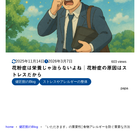
2025年11月14日
2026年3月7日
603 views
花粉症は栄養じゃ治らないよね│花粉症の原因はス
トレスだから
健匠館のBlog
ストレスやアレルギーの整体
papa
home
健匠館のBlog
「いただきます」の重要性│食物アレルギーを防ぐ重要な方法