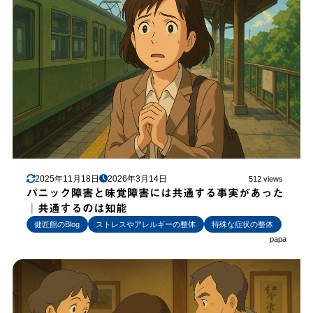
2025年11月18日
2026年3月14日
512 views
パニック障害と味覚障害には共通する事実があった
│共通するのは知能
健匠館のBlog
ストレスやアレルギーの整体
特殊な症状の整体
papa