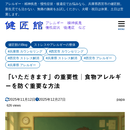
アレルギー・精神疾患・慢性症状・後遺症でお悩みなら、兵庫県西宮市の健匠館。
新生児でも泣かない、無痛の施術をお試しください。火曜・祝日は休業、土日は営
業します。
MENU
健匠館のBlog
ストレスやアレルギーの整体
#兵庫県 カウンセリング
#西宮市 カウンセリング
#西宮市 ストレス解消
#兵庫県 ストレス解消
#西宮市 アレルギー
#兵庫県 アレルギー
「いただきます」の重要性│食物アレルギ
ーを防ぐ重要な方法
2025年11月12日
2025年12月27日
papa
626 views