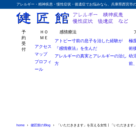
アレルギー・精神疾患・慢性症状・後遺症でお悩みなら、兵庫県西宮市
予
ＨＯ
感情療法
約
ＭＥ
アトピー寸前の息子を治した経験が
極
受
アクセス
『感情療法』を生んだ
術
付
マップ
アレルギーの真実とアレルギーの治し
幼
プロフィ
方
前
ール
home
健匠館のBlog
「いただききます」を言える女性丨「いただきます