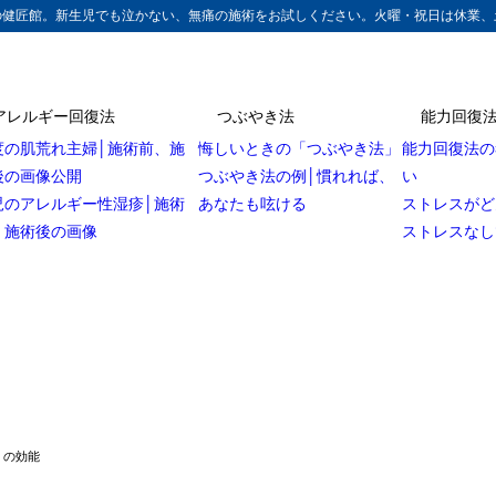
の健匠館。新生児でも泣かない、無痛の施術をお試しください。火曜・祝日は休業、
アレルギー回復法
つぶやき法
能力回復
度の肌荒れ主婦│施術前、施
悔しいときの「つぶやき法」
能力回復法の
後の画像公開
つぶやき法の例│慣れれば、
い
児のアレルギー性湿疹│施術
あなたも呟ける
ストレスがど
、施術後の画像
ストレスなし
」の効能