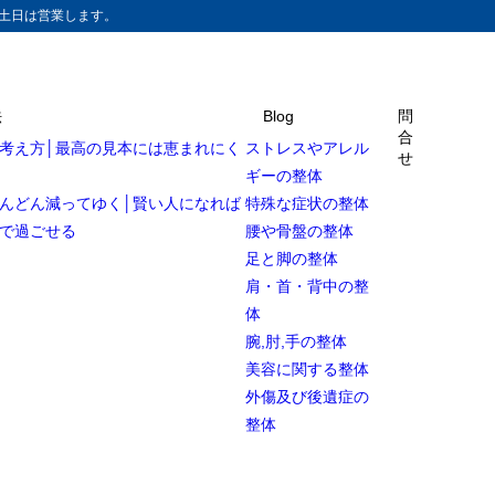
土日は営業します。
法
Blog
問
合
考え方│最高の見本には恵まれにく
ストレスやアレル
せ
ギーの整体
んどん減ってゆく│賢い人になれば
特殊な症状の整体
で過ごせる
腰や骨盤の整体
足と脚の整体
肩・首・背中の整
体
腕,肘,手の整体
美容に関する整体
外傷及び後遺症の
整体