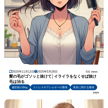
2025年11月12日
2025年5月28日
531 views
髪の毛がゴソッと抜けて│イライラをなくせば抜け
毛は治る
健匠館のBlog
ストレスやアレルギーの整体
美容に関する整体
papa