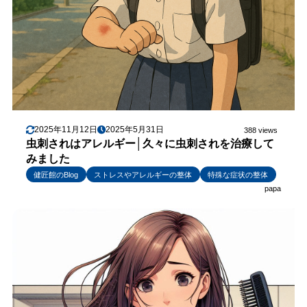
2025年11月12日
2025年5月31日
388 views
虫刺されはアレルギー│久々に虫刺されを治療して
みました
健匠館のBlog
ストレスやアレルギーの整体
特殊な症状の整体
papa