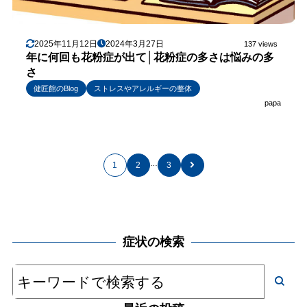
2025年11月12日
2024年3月27日
137 views
年に何回も花粉症が出て│花粉症の多さは悩みの多
さ
健匠館のBlog
ストレスやアレルギーの整体
papa
…
1
2
3
症状の検索