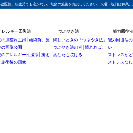
の健匠館。新生児でも泣かない、無痛の施術をお試しください。火曜・祝日は休業、
アレルギー回復法
つぶやき法
能力回復
度の肌荒れ主婦│施術前、施
悔しいときの「つぶやき法」
能力回復法の
後の画像公開
つぶやき法の例│慣れれば、
い
児のアレルギー性湿疹│施術
あなたも呟ける
ストレスがど
、施術後の画像
ストレスなし