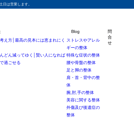
土日は営業します。
法
Blog
問
合
考え方│最高の見本には恵まれにく
ストレスやアレル
せ
ギーの整体
んどん減ってゆく│賢い人になれば
特殊な症状の整体
で過ごせる
腰や骨盤の整体
足と脚の整体
肩・首・背中の整
体
腕,肘,手の整体
美容に関する整体
外傷及び後遺症の
整体