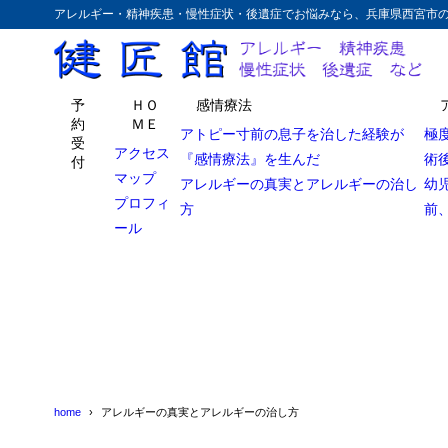
アレルギー・精神疾患・慢性症状・後遺症でお悩みなら、兵庫県西宮市
予
ＨＯ
感情療法
約
ＭＥ
アトピー寸前の息子を治した経験が
極
受
アクセス
『感情療法』を生んだ
術
付
マップ
アレルギーの真実とアレルギーの治し
幼
プロフィ
方
前
ール
home
アレルギーの真実とアレルギーの治し方