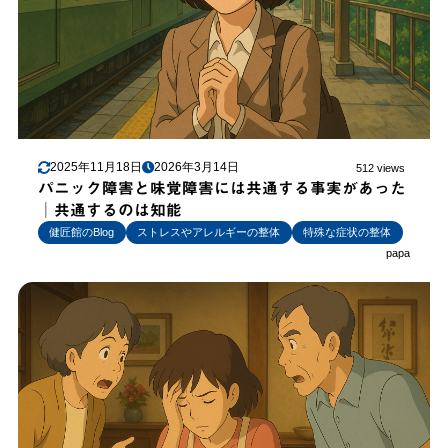
2025年11月18日
2026年3月14日
512 views
パニック障害と味覚障害には共通する事実があった
│共通するのは知能
健匠館のBlog
ストレスやアレルギーの整体
特殊な症状の整体
papa