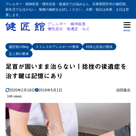
アレルギー・精神疾患・慢性症状・後遺症でお悩みなら、兵庫県西宮市の健匠館。
新生児でも泣かない、無痛の施術をお試しください。火曜・祝日は休業、土日は営
業します。
MENU
健匠館のBlog
ストレスやアレルギーの整体
特殊な症状の整体
足と脚の整体
足首が固いまま治らない丨捻挫の後遺症を
治す鍵は記憶にあり
2020年2月18日
2016年5月1日
須田隆吉
146 views