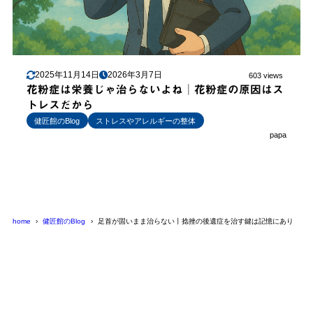
2025年11月14日
2026年3月7日
603 views
花粉症は栄養じゃ治らないよね│花粉症の原因はス
トレスだから
健匠館のBlog
ストレスやアレルギーの整体
papa
home
健匠館のBlog
足首が固いまま治らない丨捻挫の後遺症を治す鍵は記憶にあり