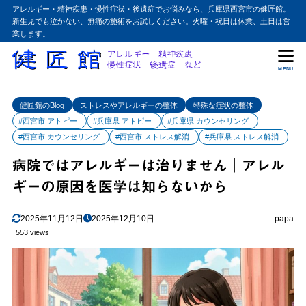
アレルギー・精神疾患・慢性症状・後遺症でお悩みなら、兵庫県西宮市の健匠館。
新生児でも泣かない、無痛の施術をお試しください。火曜・祝日は休業、土日は営
業します。
MENU
健匠館のBlog
ストレスやアレルギーの整体
特殊な症状の整体
#西宮市 アトピー
#兵庫県 アトピー
#兵庫県 カウンセリング
#西宮市 カウンセリング
#西宮市 ストレス解消
#兵庫県 ストレス解消
病院ではアレルギーは治りません│アレル
ギーの原因を医学は知らないから
2025年11月12日
2025年12月10日
papa
553 views