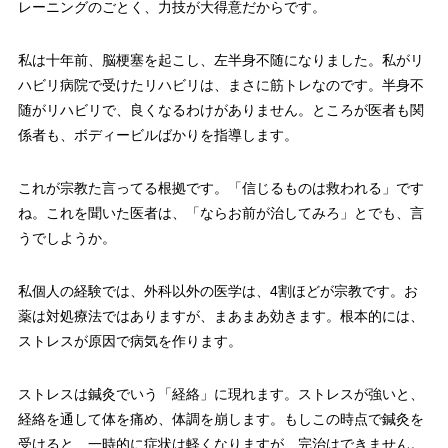
レーニングのごとく、力技が大得意だからです。
私は十年前、脳梗塞を起こし、左半身不随になりました。私がリ
ハビリ病院で受けたリハビリは、まさに筋トレなのです。半身不
随がリハビリで、良くなるわけがありません。ところが医者も関
係者も、ボディービルばかりを指導します。
これが宗教た言ってる根拠です。「信じるものは救われる」です
ね。これを聞いた医者は、「ならお前が治してみろ」とでも、言
うでしようか。
私個人の経験では、外科以外の医学は、4割ほどが宗教です。お
薬は対処療法ではありますが、まあまあ効きます。根本的には、
ストレスが原因で病気を作ります。
ストレスは鍼灸でいう「経絡」に現れます。ストレスが強いと、
経絡を通して体を痛め、体調を崩します。もしこの時点で鍼灸を
受けると、一時的に症状は軽くなりますが、完治はできません。