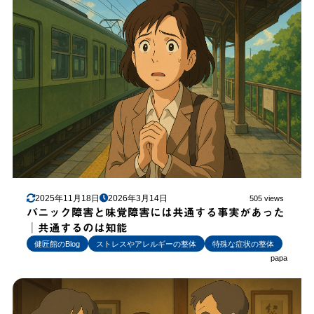
2025年11月18日
2026年3月14日
505 views
パニック障害と味覚障害には共通する事実があった
│共通するのは知能
健匠館のBlog
ストレスやアレルギーの整体
特殊な症状の整体
papa