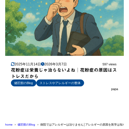
2025年11月14日
2026年3月7日
597 views
花粉症は栄養じゃ治らないよね│花粉症の原因はス
トレスだから
健匠館のBlog
ストレスやアレルギーの整体
papa
home
健匠館のBlog
病院ではアレルギーは治りません│アレルギーの原因を医学は知らな