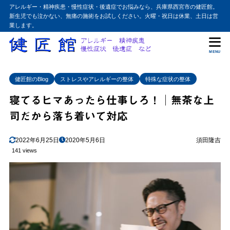
アレルギー・精神疾患・慢性症状・後遺症でお悩みなら、兵庫県西宮市の健匠館。
新生児でも泣かない、無痛の施術をお試しください。火曜・祝日は休業、土日は営
業します。
MENU
健匠館のBlog
ストレスやアレルギーの整体
特殊な症状の整体
寝てるヒマあったら仕事しろ！│無茶な上
司だから落ち着いて対応
2022年6月25日
2020年5月6日
須田隆吉
141 views