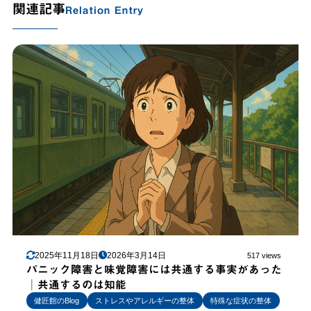
関連記事
Relation Entry
2025年11月18日
2026年3月14日
517 views
パニック障害と味覚障害には共通する事実があった
│共通するのは知能
健匠館のBlog
ストレスやアレルギーの整体
特殊な症状の整体