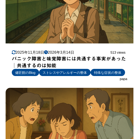
2025年11月18日
2026年3月14日
513 views
パニック障害と味覚障害には共通する事実があった
│共通するのは知能
健匠館のBlog
ストレスやアレルギーの整体
特殊な症状の整体
papa