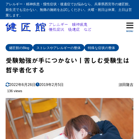
アレルギー・精神疾患・慢性症状・後遺症でお悩みなら、兵庫県西宮市の健匠館。
新生児でも泣かない、無痛の施術をお試しください。火曜・祝日は休業、土日は営
業します。
MENU
健匠館のBlog
ストレスやアレルギーの整体
特殊な症状の整体
受験勉強が手につかない丨苦しむ受験生は
哲学者化する
2022年6月26日
2019年2月5日
須田隆吉
136 views