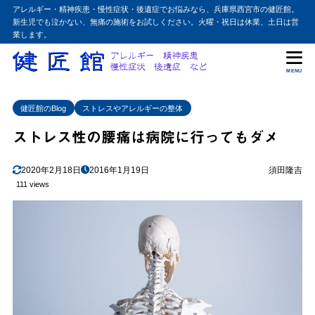
アレルギー・精神疾患・慢性症状・後遺症でお悩みなら、兵庫県西宮市の健匠館。
新生児でも泣かない、無痛の施術をお試しください。火曜・祝日は休業、土日は営
業します。
MENU
健匠館のBlog
ストレスやアレルギーの整体
ストレス性の腰痛は病院に行ってもダメ
2020年2月18日
2016年1月19日
須田隆吉
111 views